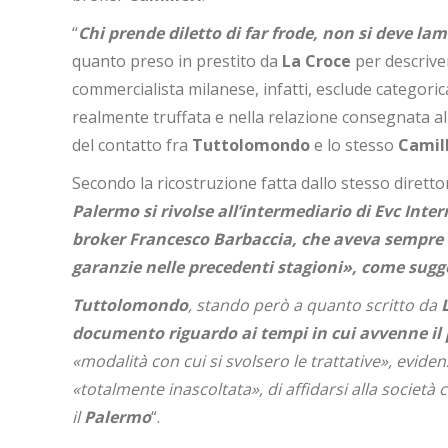
“
Chi prende diletto di far frode, non si deve lam
quanto preso in prestito da
La Croce
per descriver
commercialista milanese, infatti, esclude categor
realmente truffata e nella relazione consegnata al
del contatto fra
Tuttolomondo
e lo stesso
Camill
Secondo la ricostruzione fatta dallo stesso diretto
Palermo si rivolse all’intermediario di Evc Inte
broker Francesco Barbaccia, che aveva sempre as
garanzie nelle precedenti stagioni», come sugge
Tuttolomondo
, stando però a quanto scritto da
documento riguardo ai tempi in cui avvenne il
«modalità con cui si svolsero le trattative», evide
«totalmente inascoltata», di affidarsi alla società
il
Palermo
“.