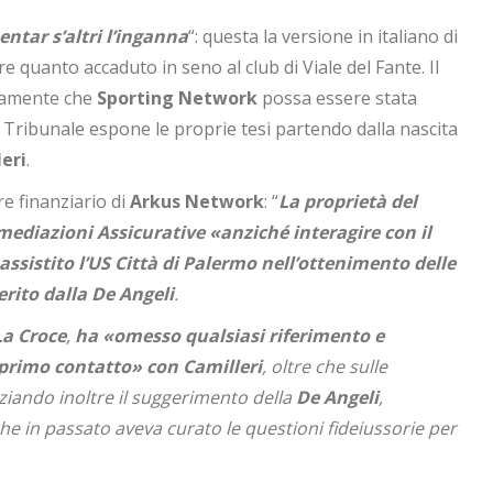
entar s’altri l’inganna
“: questa la versione in italiano di
e quanto accaduto in seno al club di Viale del Fante. Il
icamente che
Sporting Network
possa essere stata
 Tribunale espone le proprie tesi partendo dalla nascita
eri
.
re finanziario di
Arkus Network
: “
La proprietà del
rmediazioni Assicurative «anziché interagire con il
sistito l’US Città di Palermo nell’ottenimento delle
rito dalla De Angeli
.
La Croce
,
ha «omesso qualsiasi riferimento e
 primo contatto» con Camilleri
, oltre che sulle
nziando inoltre il suggerimento della
De Angeli
,
 che in passato aveva curato le questioni fideiussorie per