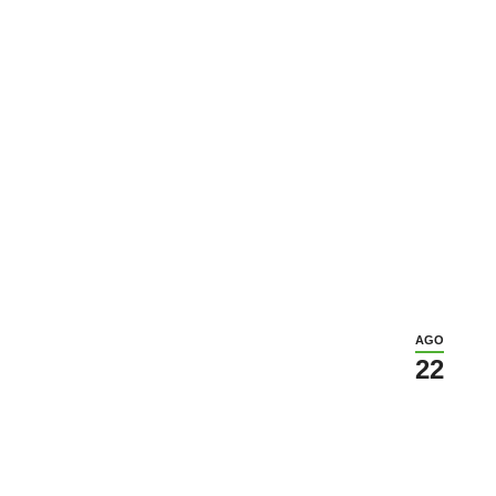
ivacy Policy
Contatti
800.1
AGO
22