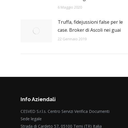
6 Maggio 2020
Truffa, fidejussioni false per le
case. Broker di Ascoli nei guai
22 Gennaio 2019
Info Aziendali
CESVED S.r.l.s. Centro Servizi Verifica Documenti
Sede legale
Strada di Cardeto 57, 05100 Terni (TR) Italia