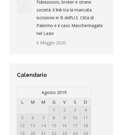
Fideiussioni, broker e strane
società: il link tra la mancata
iscrizione in B dell’U.S. Città di
Palermo e il caso Mascherinagate
nel Lazio
6 Maggio 2020
Calendario
Agosto 2019
L
M
M
G
V
S
D
1
2
3
4
5
6
7
8
9
10
11
12
13
14
15
16
17
18
19
20
21
22
23
24
25