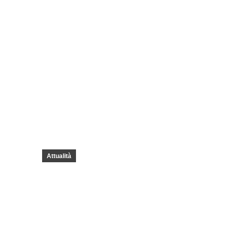
Condizioni Vendita
Termini e Condizioni
Pr
Attualità