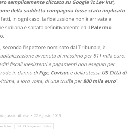
ro semplicemente cliccato su Google ‘Ic Lev Ins’,
ome della suddetta compagnia fosse stato implicato
i fatti, in ogni caso, la fideiussione non è arrivata a
 siciliana è saltata definitivamente ed il
Palermo
o.
, secondo l’ispettore nominato dal Tribunale, è
ricapitalizzazione avvenuta al massimo per 811 mila euro,
diti fiscali inesistenti e pagamenti non eseguiti per
frode in danno di
Figc
,
Covisoc
e della stessa
US Città di
ittima, a loro volta, di una truffa per
800 mila euro
“.
fidejussionifalse
22 Agosto 2019
ne falsa
IVASS fidejussioni false