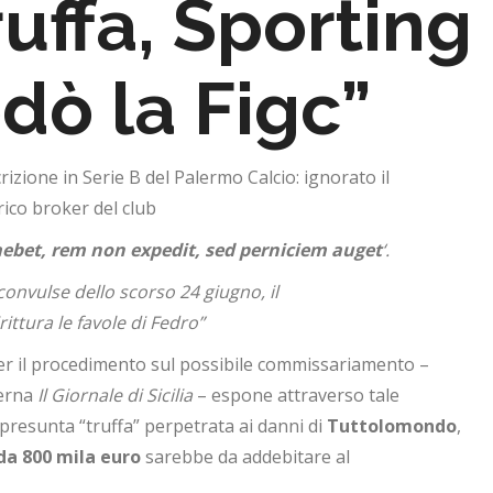
ruffa, Sporting
dò la Figc”
rizione in Serie B del Palermo Calcio: ignorato il
rico broker del club
bet, rem non expedit, sed perniciem auget
‘.
convulse dello scorso 24 giugno, il
ttura le favole di Fedro”
er il procedimento sul possibile commissariamento –
ierna
Il Giornale di Sicilia
– espone attraverso tale
 presunta “truffa” perpetrata ai danni di
Tuttolomondo
,
da 800 mila euro
sarebbe da addebitare al