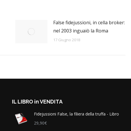
False fidejussioni, in cella broker:
nel 2003 inguaiò la Roma
17 Giugno 2018
IL LIBRO in VENDITA
Fidejussioni False, la filiera della truffa - Libro
29,90
€