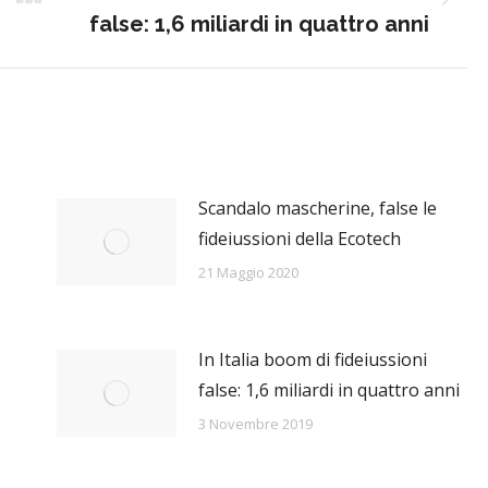
Next
false: 1,6 miliardi in quattro anni
post:
Scandalo mascherine, false le
fideiussioni della Ecotech
21 Maggio 2020
In Italia boom di fideiussioni
false: 1,6 miliardi in quattro anni
3 Novembre 2019