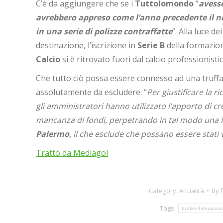
C’è da aggiungere che se i
Tuttolomondo
“
avesse
avrebbero appreso come l’anno precedente il n
in una serie di polizze contraffatte
“. Alla luce de
destinazione, l’iscrizione in
Serie B
della formazione
Calcio
si è ritrovato fuori dal calcio professionistic
Che tutto ciò possa essere connesso ad una truffa
assolutamente da escludere: “
Per giustificare la 
gli amministratori hanno utilizzato l’apporto di cre
mancanza di fondi, perpetrando in tal modo una 
Palermo
, il che esclude che possano essere stati v
Tratto da Mediagol
Category:
Attualità
By
Tags:
broker fidejussio