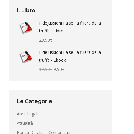
Il Libro
Fidejussioni False, la filiera della
truffa - Libro
29,90
€
Fidejussioni False, la filiera della
truffa - Ebook
Il
Il
19,90
€
9,90
€
prezzo
prezzo
originale
attuale
era:
è:
19,90€.
9,90€.
Le Categorie
Area Legale
Attualità
Banca D'Italia – Comunicati