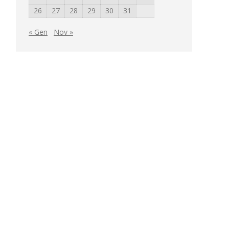
26
27
28
29
30
31
« Gen
Nov »