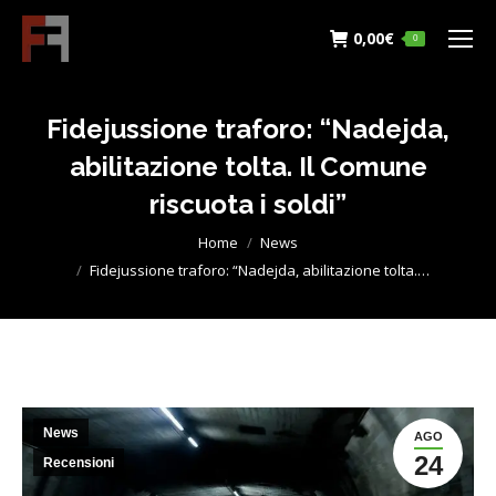
0,00
€
0
Fidejussione traforo: “Nadejda,
abilitazione tolta. Il Comune
riscuota i soldi”
You are here:
Home
News
Fidejussione traforo: “Nadejda, abilitazione tolta.…
News
AGO
24
Recensioni