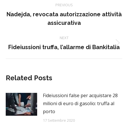
Post
PREVIOUS
navigation
Nadejda, revocata autorizzazione attività
Previous
assicurativa
post:
NEXT
Next
Fideiussioni truffa, l’allarme di Bankitalia
post:
Related Posts
Fideiussioni false per acquistare 28
milioni di euro di gasolio: truffa al
porto
17 Settembre 2020