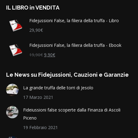
page
page
page
page
IL LIBRO in VENDITA
opens
opens
opens
opens
in
in
in
in
Fidejussioni False, la filiera della truffa - Libro
new
new
new
new
29,90
€
window
window
window
window
Fidejussioni False, la filiera della truffa - Ebook
Il
Il
19,90
€
9,90
€
prezzo
prezzo
originale
attuale
Le News su Fidejussioni, Cauzioni e Garanzie
era:
è:
19,90€.
9,90€.
La grande truffa delle torri di Jesolo
17 Marzo 2021
Fideiussioni false scoperte dalla Finanza di Ascoli
Piceno
19 Febbraio 2021