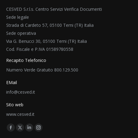
CESVED S.r.l.s. Centro Servizi Verifica Documenti
Sede legale
Strada di Cardeto 57, 05100 Terni (TR) Italia
Sede operativa
Via G. Benucci 30, 05100 Terni (TR) Italia
Cod. Fiscale e P.IVA 01589780558
Recapito Telefonico
Numero Verde Gratuito 800.129.500
EMail
info@cesved.it
Sito web
www.cesved.it
Find us on:
Facebook
X
Linkedin
Instagram