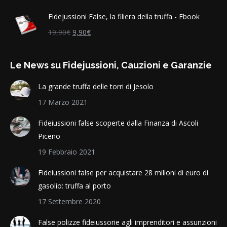
Fidejussioni False, la filiera della truffa - Ebook
Il
Il
19,90
€
9,90
€
prezzo
prezzo
originale
attuale
Le News su Fidejussioni, Cauzioni e Garanzie
era:
è:
19,90€.
9,90€.
La grande truffa delle torri di Jesolo
17 Marzo 2021
Fideiussioni false scoperte dalla Finanza di Ascoli
Piceno
19 Febbraio 2021
Fideiussioni false per acquistare 28 milioni di euro di
gasolio: truffa al porto
17 Settembre 2020
False polizze fideiussorie agli imprenditori e assunzioni