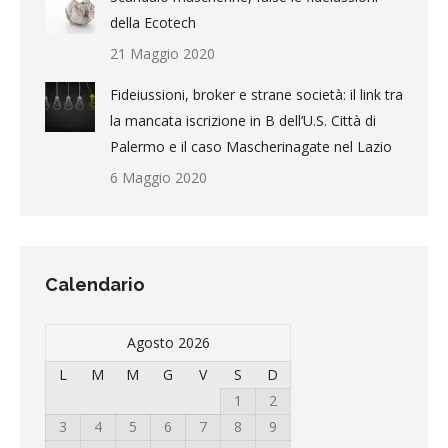
della Ecotech
21 Maggio 2020
Fideiussioni, broker e strane società: il link tra
la mancata iscrizione in B dell’U.S. Città di
Palermo e il caso Mascherinagate nel Lazio
6 Maggio 2020
Calendario
Agosto 2026
L
M
M
G
V
S
D
1
2
3
4
5
6
7
8
9