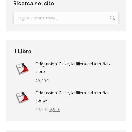
Ricerca nel sito
Search:
Il Libro
Fidejussioni False, la filiera della truffa -
Libro
29,90
€
Fidejussioni False, la filiera della truffa -
Ebook
Il
Il
19,90
€
9,90
€
prezzo
prezzo
originale
attuale