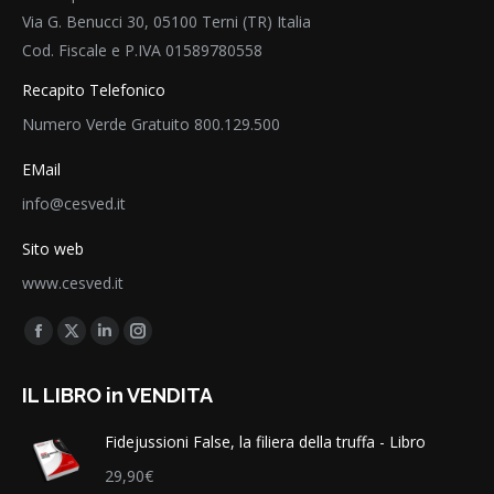
Via G. Benucci 30, 05100 Terni (TR) Italia
Cod. Fiscale e P.IVA 01589780558
Recapito Telefonico
Numero Verde Gratuito 800.129.500
EMail
info@cesved.it
Sito web
www.cesved.it
Find us on:
Facebook
X
Linkedin
Instagram
page
page
page
page
IL LIBRO in VENDITA
opens
opens
opens
opens
in
in
in
in
Fidejussioni False, la filiera della truffa - Libro
new
new
new
new
29,90
€
window
window
window
window