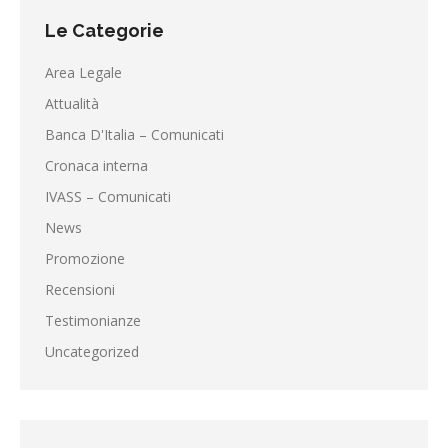
era:
è:
19,90€.
9,90€.
Le Categorie
Area Legale
Attualità
Banca D'Italia – Comunicati
Cronaca interna
IVASS – Comunicati
News
Promozione
Recensioni
Testimonianze
Uncategorized