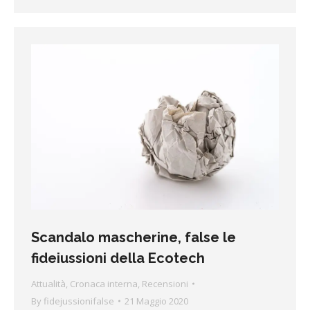
Scandalo mascherine, false le
fideiussioni della Ecotech
Attualità
,
Cronaca interna
,
Recensioni
By
fidejussionifalse
21 Maggio 2020