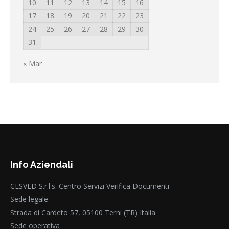
10
11
12
13
14
15
16
17
18
19
20
21
22
23
24
25
26
27
28
29
30
31
« Mar
Info Aziendali
CESVED S.r.l.s. Centro Servizi Verifica Documenti
Sede legale
Strada di Cardeto 57, 05100 Terni (TR) Italia
Sede operativa